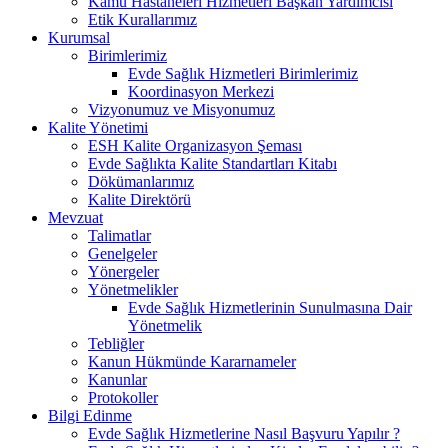
Kamu Hastaneleri Hizmetleri Başkan Yardımcısı
Etik Kurallarımız
Kurumsal
Birimlerimiz
Evde Sağlık Hizmetleri Birimlerimiz
Koordinasyon Merkezi
Vizyonumuz ve Misyonumuz
Kalite Yönetimi
ESH Kalite Organizasyon Şeması
Evde Sağlıkta Kalite Standartları Kitabı
Dökümanlarımız
Kalite Direktörü
Mevzuat
Talimatlar
Genelgeler
Yönergeler
Yönetmelikler
Evde Sağlık Hizmetlerinin Sunulmasına Dair
Yönetmelik
Tebliğler
Kanun Hükmünde Kararnameler
Kanunlar
Protokoller
Bilgi Edinme
Evde Sağlık Hizmetlerine Nasıl Başvuru Yapılır ?