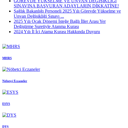
GÖREVDE YÜKSELME VE ÜNVAN DEĞİŞİKLİĞİ
SINAVINA BAŞVURAN ADAYLARIN DİKKATİNE!
Sağlık Bakanlığı Personeli 2025 Yılı Görevde Yükselme ve
Unvan Değişikliği Sınavı ...
2025 Yılı Ocak Dönemi İsteğe Bağlı İller Arası Yer
Değiştirme Suretiyle Atanma Kurası
2024 Yılı İl İçi Atama Kurası Hakkında Duyuru
MHRS
Nöbetçi Eczaneler
ESYS
DYS