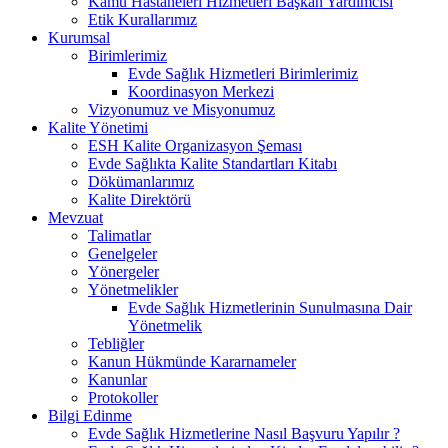
Kamu Hastaneleri Hizmetleri Başkan Yardımcısı
Etik Kurallarımız
Kurumsal
Birimlerimiz
Evde Sağlık Hizmetleri Birimlerimiz
Koordinasyon Merkezi
Vizyonumuz ve Misyonumuz
Kalite Yönetimi
ESH Kalite Organizasyon Şeması
Evde Sağlıkta Kalite Standartları Kitabı
Dökümanlarımız
Kalite Direktörü
Mevzuat
Talimatlar
Genelgeler
Yönergeler
Yönetmelikler
Evde Sağlık Hizmetlerinin Sunulmasına Dair
Yönetmelik
Tebliğler
Kanun Hükmünde Kararnameler
Kanunlar
Protokoller
Bilgi Edinme
Evde Sağlık Hizmetlerine Nasıl Başvuru Yapılır ?