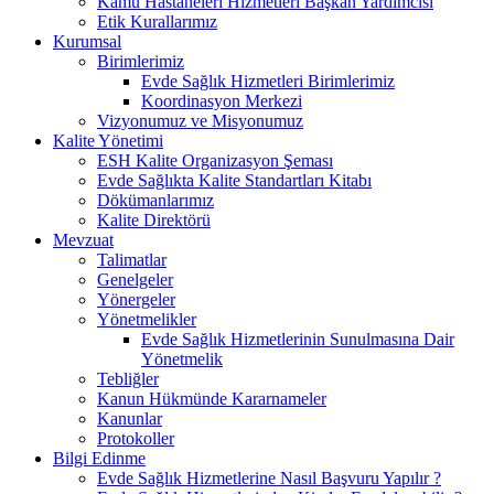
Kamu Hastaneleri Hizmetleri Başkan Yardımcısı
Etik Kurallarımız
Kurumsal
Birimlerimiz
Evde Sağlık Hizmetleri Birimlerimiz
Koordinasyon Merkezi
Vizyonumuz ve Misyonumuz
Kalite Yönetimi
ESH Kalite Organizasyon Şeması
Evde Sağlıkta Kalite Standartları Kitabı
Dökümanlarımız
Kalite Direktörü
Mevzuat
Talimatlar
Genelgeler
Yönergeler
Yönetmelikler
Evde Sağlık Hizmetlerinin Sunulmasına Dair
Yönetmelik
Tebliğler
Kanun Hükmünde Kararnameler
Kanunlar
Protokoller
Bilgi Edinme
Evde Sağlık Hizmetlerine Nasıl Başvuru Yapılır ?