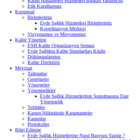
Kamu Hastaneleri Hizmetleri Başkan Yardımcısı
Etik Kurallarımız
Kurumsal
Birimlerimiz
Evde Sağlık Hizmetleri Birimlerimiz
Koordinasyon Merkezi
Vizyonumuz ve Misyonumuz
Kalite Yönetimi
ESH Kalite Organizasyon Şeması
Evde Sağlıkta Kalite Standartları Kitabı
Dökümanlarımız
Kalite Direktörü
Mevzuat
Talimatlar
Genelgeler
Yönergeler
Yönetmelikler
Evde Sağlık Hizmetlerinin Sunulmasına Dair
Yönetmelik
Tebliğler
Kanun Hükmünde Kararnameler
Kanunlar
Protokoller
Bilgi Edinme
Evde Sağlık Hizmetlerine Nasıl Başvuru Yapılır ?